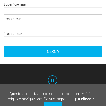
Superficie max
Prezzo min.
Prezzo max
Milano Servizi Immobiliari S.r.l. - Via Pietro Borsieri, 30
Questo sito utilizza cookie tecnici per consentirti una
- 20159 Milano - Tel. 02 68.80.811
migliore navigazione. Se vuoi saperne di più
clicca qui
.
Privacy
|
Cookies policy
|
Powered by Cometa Immobiliare
|